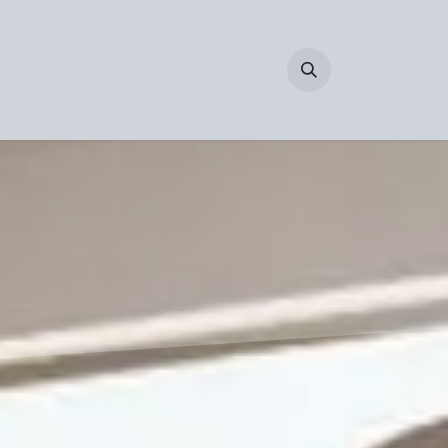
 ons
B2B Login