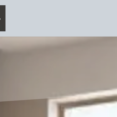
Ons aanbod
Team
Toonzalen
Contact
Over