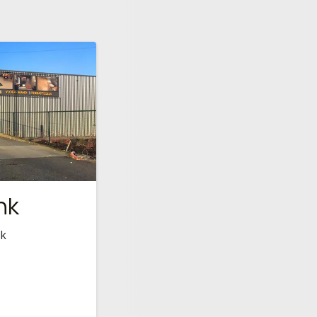
nk
nk