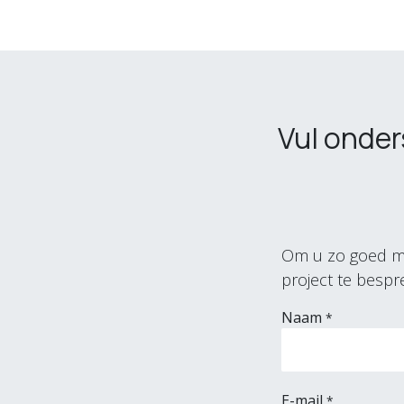
Vul onder
Om u zo goed mog
project te bespr
Naam
*
E-mail
*