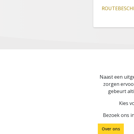
ROUTEBESCHR
Naast een uitge
zorgen ervoor 
gebeurt alt
Kies v
Bezoek ons i
Over ons