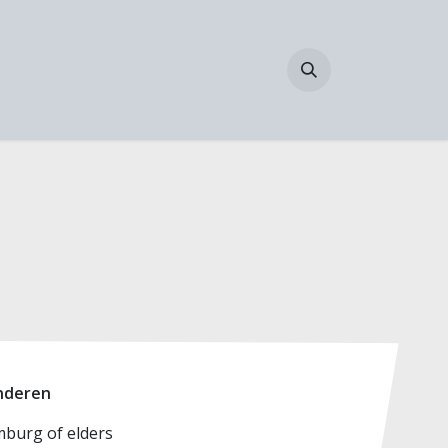
 ons
B2B Login
anderen
mburg of elders