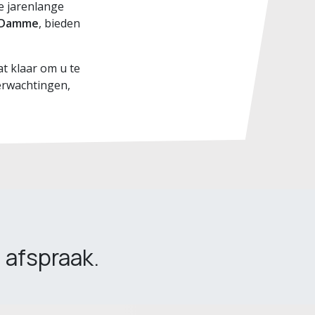
e jarenlange
-Damme
, bieden
t klaar om u te
erwachtingen,
 afspraak.